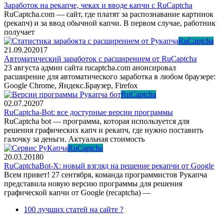
Заработок на рекапче, чеках и вводе капчи с RuCaptcha
RuCaptcha.com — сайт, где платят за распознавание картинок
(рекапч) и за ввод обычной капчи. В первом случае, работник
получает
RuCaptcha
21.09.2020
17
Автоматический заработок с расширением от RuCaptcha
23 августа админ сайта rucaptcha.com анонсировал
расширение для автоматического заработка в любом браузере:
Google Chrome, Яндекс.Браузер, Firefox
RuCaptcha
02.07.2020
7
RuCaptcha-Bot: все доступные версии программы
RuCaptcha bot — программа, которая используется для
решения графических капч и рекапч, где нужно поставить
галочку за деньги. Актуальная стоимость
RuCaptcha
20.03.2018
0
RuCaptchaBot-X: новый взгляд на решение рекапчи от Google
Всем привет! 27 сентября, команда программистов Рукапча
представила новую версию программы для решения
графической капчи от Google (recaptcha) —
100 лучших статей на сайте ?