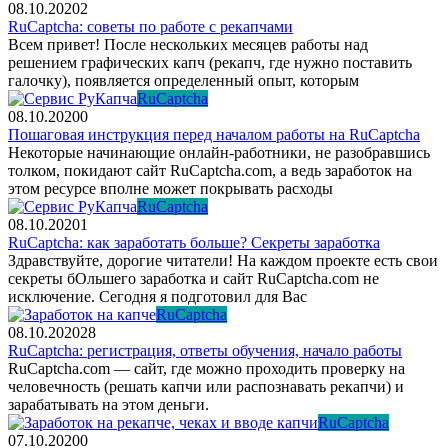
08.10.2020
2
RuCaptcha: советы по работе с рекапчами
Всем привет! После нескольких месяцев работы над
решением графических капч (рекапч, где нужно поставить
галочку), появляется определенный опыт, которым
RuCaptcha
08.10.2020
0
Пошаговая инструкция перед началом работы на RuCaptcha
Некоторые начинающие онлайн-работники, не разобравшись
толком, покидают сайт RuCaptcha.com, а ведь заработок на
этом ресурсе вполне может покрывать расходы
RuCaptcha
08.10.2020
1
RuCaptcha: как заработать больше? Секреты заработка
Здравствуйте, дорогие читатели! На каждом проекте есть свои
секреты бОльшего заработка и сайт RuCaptcha.com не
исключение. Сегодня я подготовил для Вас
RuCaptcha
08.10.2020
28
RuCaptcha: регистрация, ответы обучения, начало работы
RuCaptcha.com — сайт, где можно проходить проверку на
человечность (решать капчи или распознавать рекапчи) и
зарабатывать на этом деньги.
RuCaptcha
07.10.2020
0