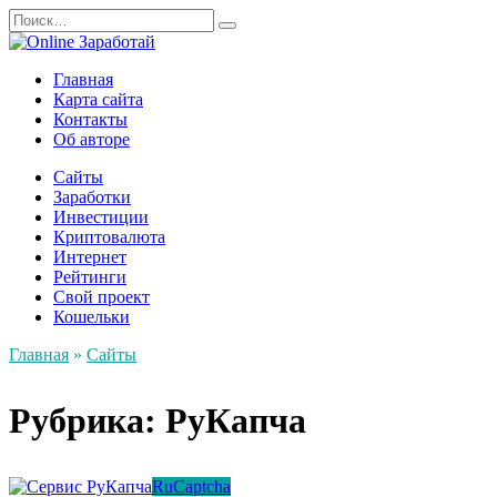
Перейти
Search
к
for:
содержанию
Главная
Карта сайта
Контакты
Об авторе
Сайты
Заработки
Инвестиции
Криптовалюта
Интернет
Рейтинги
Свой проект
Кошельки
Главная
»
Сайты
Рубрика: РуКапча
RuCaptcha