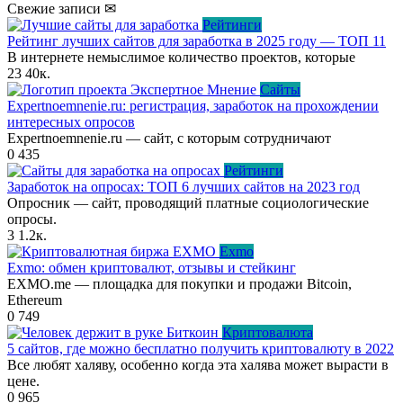
Свежие записи ✉
Рейтинги
Рейтинг лучших сайтов для заработка в 2025 году — ТОП 11
В интернете немыслимое количество проектов, которые
23
40к.
Сайты
Expertnoemnenie.ru: регистрация, заработок на прохождении
интересных опросов
Expertnoemnenie.ru — сайт, с которым сотрудничают
0
435
Рейтинги
Заработок на опросах: ТОП 6 лучших сайтов на 2023 год
Опросник — сайт, проводящий платные социологические
опросы.
3
1.2к.
Exmo
Exmo: обмен криптовалют, отзывы и стейкинг
EXMO.me — площадка для покупки и продажи Bitcoin,
Ethereum
0
749
Криптовалюта
5 сайтов, где можно бесплатно получить криптовалюту в 2022
Все любят халяву, особенно когда эта халява может вырасти в
цене.
0
965